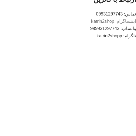
تماس: 09931297743
اینتساگرام: katrin2shop
واتساپ: 989931297743
تلگرام: katrin2shopp
نمادهای اعتماد
تمام حقوق برای کاترین شاپ محفوظ است.
آژانس دیجیتال مارکتینگ زندینو
فروشگاه
علاقه مندی
0
سبد خرید