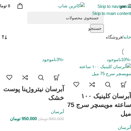
منو
0
توما
Skip to navigation
Skip to main content
جستجو
خانه
فروشگاه
-10%
ناموجود
-3%
ناموجود
آبرسان نیتروژینا پوست
آبرسان کلینیک ۱۰۰
خشک
ساعته مویسچر سرج 75
آبرسان
میل
950.000
تومان
980.000
تومان
آبرسان