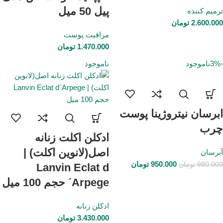
پیل 50 میل
ترمیم کننده
2.600.000
تومان
مراقبت پوست
1.470.000
تومان
-3%
ناموجود
ناموجود
ابرسان نیتروژینا پوست
چرب
ادکلن اکلت زنانه
اصل(لانوین اکلت) |
آبرسان
950.000
تومان
980.000
تومان
Lanvin Eclat d
´Arpege حجم 100 میل
ادکلن زنانه
3.430.000
تومان