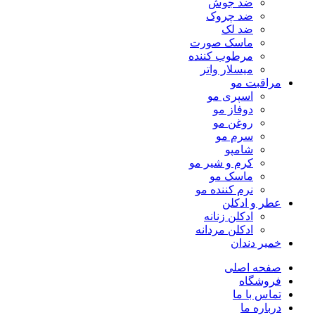
ضد جوش
ضد چروک
ضد لک
ماسک صورت
مرطوب کننده
میسلار واتر
مراقبت مو
اسپری مو
دوفاز مو
روغن مو
سرم مو
شامپو
کرم و شیر مو
ماسک مو
نرم کننده مو
عطر و ادکلن
ادکلن زنانه
ادکلن مردانه
خمیر دندان
صفحه اصلی
فروشگاه
تماس با ما
درباره ما