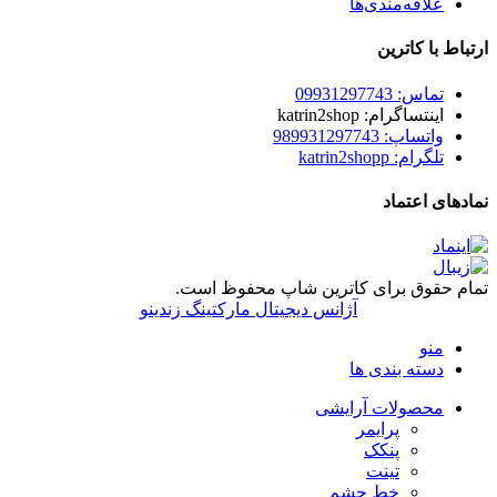
علاقه‌مندی‌ها
ارتباط با کاترین
تماس: 09931297743
اینتساگرام: katrin2shop
واتساپ: 989931297743
تلگرام: katrin2shopp
نمادهای اعتماد
تمام حقوق برای کاترین شاپ محفوظ است.
آژانس دیجیتال مارکتینگ زندینو
منو
دسته بندی ها
محصولات آرایشی
پرایمر
پنکک
تینت
خط چشم