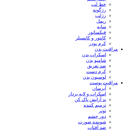
خط لب
رژگونه
رژلب
ریمل
سایه
فیکساتور
کانتور و کانسیلر
کرم پودر
مراقبت بدن
اسکراب بدن
شامپو بدن
ضد تعریق
کرم دست
لوسیون بدن
مراقبت پوست
آبرسان
اسکراب و لایه بردار
پد آرایش پاک کن
ترمیم کننده
تونر
دور چشم
شوینده صورت
ضد آفتاب