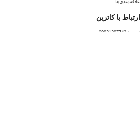
علاقه‌مندی‌ها
ارتباط با کاترین
تماس: 09931297743
اینتساگرام: katrin2shop
واتساپ: 989931297743
تلگرام: katrin2shopp
نمادهای اعتماد
تمام حقوق برای کاترین شاپ محفوظ است.
آژانس دیجیتال مارکتینگ زندینو
فروشگاه