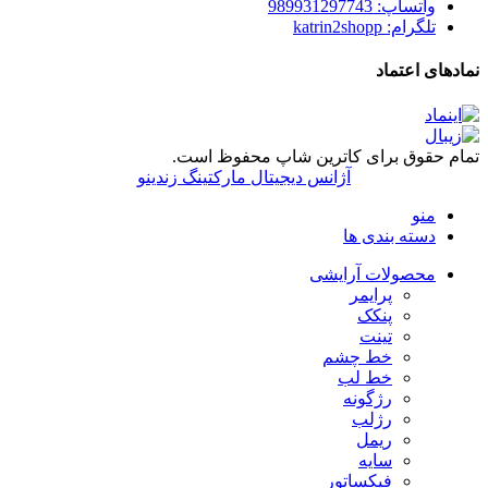
واتساپ: 989931297743
تلگرام: katrin2shopp
نمادهای اعتماد
تمام حقوق برای کاترین شاپ محفوظ است.
آژانس دیجیتال مارکتینگ زندینو
منو
دسته بندی ها
محصولات آرایشی
پرایمر
پنکک
تینت
خط چشم
خط لب
رژگونه
رژلب
ریمل
سایه
فیکساتور