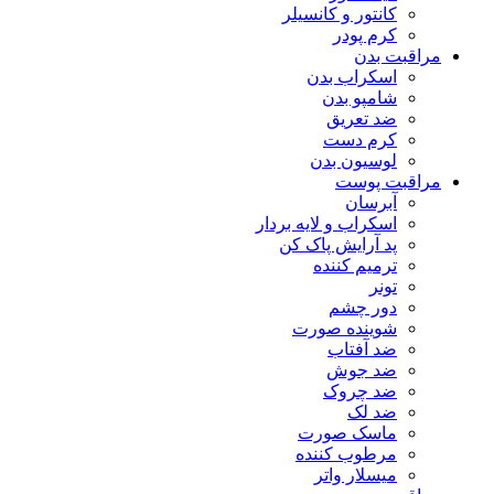
کانتور و کانسیلر
کرم پودر
مراقبت بدن
اسکراب بدن
شامپو بدن
ضد تعریق
کرم دست
لوسیون بدن
مراقبت پوست
آبرسان
اسکراب و لایه بردار
پد آرایش پاک کن
ترمیم کننده
تونر
دور چشم
شوینده صورت
ضد آفتاب
ضد جوش
ضد چروک
ضد لک
ماسک صورت
مرطوب کننده
میسلار واتر