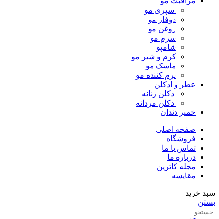
مراقبت مو
اسپری مو
دوفاز مو
روغن مو
سرم مو
شامپو
کرم و شیر مو
ماسک مو
نرم کننده مو
عطر و ادکلن
ادکلن زنانه
ادکلن مردانه
خمیر دندان
صفحه اصلی
فروشگاه
تماس با ما
درباره ما
مجله کاترین
مقایسه
سبد خرید
بستن