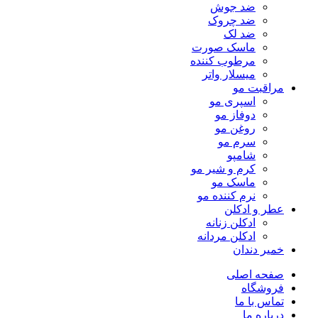
ضد جوش
ضد چروک
ضد لک
ماسک صورت
مرطوب کننده
میسلار واتر
مراقبت مو
اسپری مو
دوفاز مو
روغن مو
سرم مو
شامپو
کرم و شیر مو
ماسک مو
نرم کننده مو
عطر و ادکلن
ادکلن زنانه
ادکلن مردانه
خمیر دندان
صفحه اصلی
فروشگاه
تماس با ما
درباره ما