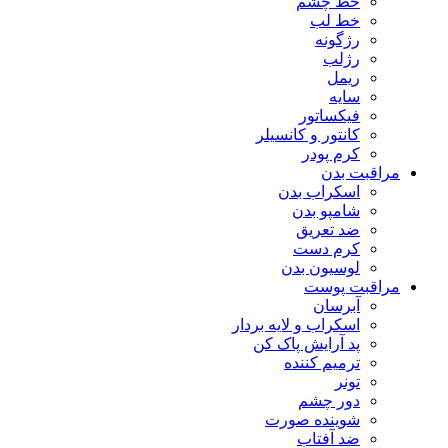
خط چشم
خط لب
رژگونه
رژلب
ریمل
سایه
فیکساتور
کانتور و کانسیلر
کرم پودر
مراقبت بدن
اسکراب بدن
شامپو بدن
ضد تعریق
کرم دست
لوسیون بدن
مراقبت پوست
آبرسان
اسکراب و لایه بردار
پد آرایش پاک کن
ترمیم کننده
تونر
دور چشم
شوینده صورت
ضد آفتاب