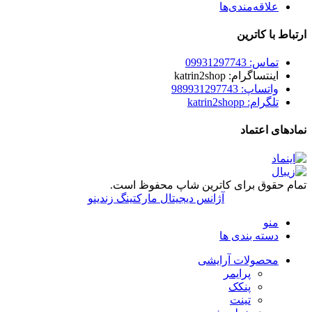
علاقه‌مندی‌ها
ارتباط با کاترین
تماس: 09931297743
اینتساگرام: katrin2shop
واتساپ: 989931297743
تلگرام: katrin2shopp
نمادهای اعتماد
تمام حقوق برای کاترین شاپ محفوظ است.
آژانس دیجیتال مارکتینگ زندینو
منو
دسته بندی ها
محصولات آرایشی
پرایمر
پنکک
تینت