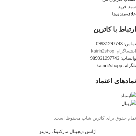
سبد خرید
علاقه‌مندی‌ها
ارتباط با کاترین
تماس: 09931297743
اینتساگرام: katrin2shop
واتساپ: 989931297743
تلگرام: katrin2shopp
نمادهای اعتماد
تمام حقوق برای کاترین شاپ محفوظ است.
آژانس دیجیتال مارکتینگ زندینو