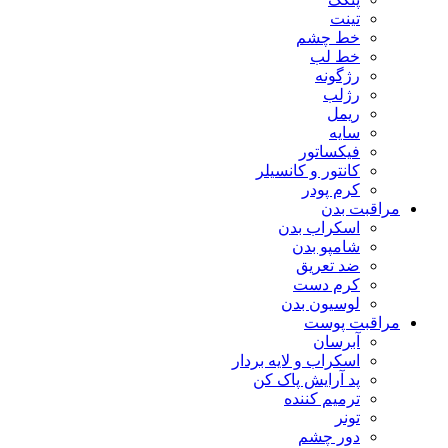
تینت
خط چشم
خط لب
رژگونه
رژلب
ریمل
سایه
فیکساتور
کانتور و کانسیلر
کرم پودر
مراقبت بدن
اسکراب بدن
شامپو بدن
ضد تعریق
کرم دست
لوسیون بدن
مراقبت پوست
آبرسان
اسکراب و لایه بردار
پد آرایش پاک کن
ترمیم کننده
تونر
دور چشم