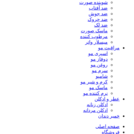
شوینده صورت
ضد آفتاب
ضد جوش
ضد چروک
ضد لک
ماسک صورت
مرطوب کننده
میسلار واتر
مراقبت مو
اسپری مو
دوفاز مو
روغن مو
سرم مو
شامپو
کرم و شیر مو
ماسک مو
نرم کننده مو
عطر و ادکلن
ادکلن زنانه
ادکلن مردانه
خمیر دندان
صفحه اصلی
فروشگاه