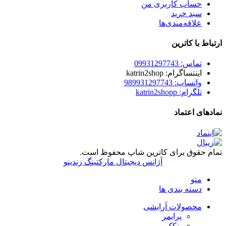
حساب کاربری من
سبد خرید
علاقه‌مندی‌ها
ارتباط با کاترین
تماس: 09931297743
اینتساگرام: katrin2shop
واتساپ: 989931297743
تلگرام: katrin2shopp
نمادهای اعتماد
تمام حقوق برای کاترین شاپ محفوظ است.
آژانس دیجیتال مارکتینگ زندینو
منو
دسته بندی ها
محصولات آرایشی
پرایمر
پنکک