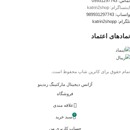
تماس: 09931297743
اینتساگرام: katrin2shop
واتساپ: 989931297743
تلگرام: katrin2shopp
نمادهای اعتماد
تمام حقوق برای کاترین شاپ محفوظ است.
آژانس دیجیتال مارکتینگ زندینو
فروشگاه
علاقه مندی
0
سبد خرید
حساب کاربری من