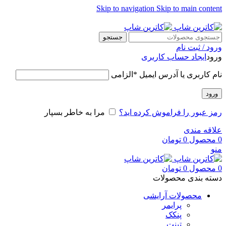
Skip to navigation
Skip to main content
ADD ANYTHING HERE OR JUST REMOVE IT…
جستجو
ورود / ثبت نام
ورود
ایجاد حساب کاربری
نام کاربری یا آدرس ایمیل
*
الزامی
ورود
رمز عبور را فراموش کرده اید؟
مرا به خاطر بسپار
علاقه مندی
0
محصول
0
تومان
منو
0
محصول
0
تومان
دسته بندی محصولات
محصولات آرایشی
پرایمر
پنکک
تینت