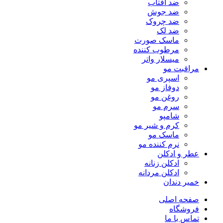
ضد آفتاب
ضد جوش
ضد چروک
ضد لک
ماسک صورت
مرطوب کننده
میسلار واتر
مراقبت مو
اسپری مو
دوفاز مو
روغن مو
سرم مو
شامپو
کرم و شیر مو
ماسک مو
نرم کننده مو
عطر و ادکلن
ادکلن زنانه
ادکلن مردانه
خمیر دندان
صفحه اصلی
فروشگاه
تماس با ما