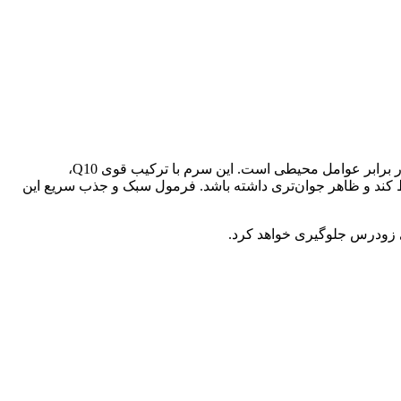
سرم ضد چروک و لیفتینگ Q10 از برند The Inkey List یک محصول تخصصی برای کاهش چین و چروک، سفت‌کنندگی و محافظت از پوست در برابر عوامل محیطی است. این سرم با ترکیب قوی Q10،
ظ کند و ظاهر جوان‌تری داشته باشد. فرمول سبک و جذب سریع این
ی زودرس جلوگیری خواهد کرد.