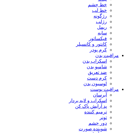
خط چشم
خط لب
رژگونه
رژلب
ریمل
سایه
فیکساتور
کانتور و کانسیلر
کرم پودر
مراقبت بدن
اسکراب بدن
شامپو بدن
ضد تعریق
کرم دست
لوسیون بدن
مراقبت پوست
آبرسان
اسکراب و لایه بردار
پد آرایش پاک کن
ترمیم کننده
تونر
دور چشم
شوینده صورت